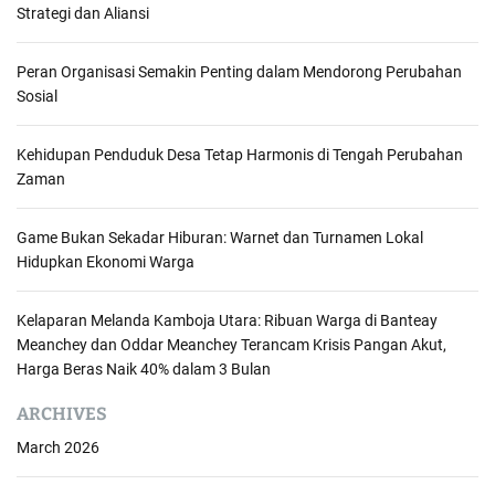
Strategi dan Aliansi
n
a
Peran Organisasi Semakin Penting dalam Mendorong Perubahan
Sosial
v
i
Kehidupan Penduduk Desa Tetap Harmonis di Tengah Perubahan
Zaman
g
a
Game Bukan Sekadar Hiburan: Warnet dan Turnamen Lokal
Hidupkan Ekonomi Warga
t
i
Kelaparan Melanda Kamboja Utara: Ribuan Warga di Banteay
Meanchey dan Oddar Meanchey Terancam Krisis Pangan Akut,
o
Harga Beras Naik 40% dalam 3 Bulan
n
ARCHIVES
March 2026