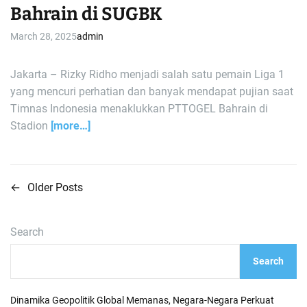
Bahrain di SUGBK
March 28, 2025
admin
Jakarta – Rizky Ridho menjadi salah satu pemain Liga 1
yang mencuri perhatian dan banyak mendapat pujian saat
Timnas Indonesia menaklukkan PTTOGEL Bahrain di
Stadion
[more…]
←
Older Posts
P
o
Search
s
Search
t
s
Dinamika Geopolitik Global Memanas, Negara-Negara Perkuat