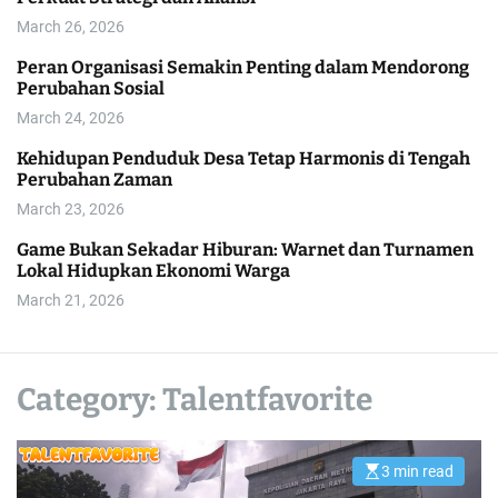
l
March 26, 2026
o
r
Peran Organisasi Semakin Penting dalam Mendorong
m
Perubahan Sosial
o
d
March 24, 2026
e
Kehidupan Penduduk Desa Tetap Harmonis di Tengah
Perubahan Zaman
March 23, 2026
Game Bukan Sekadar Hiburan: Warnet dan Turnamen
Lokal Hidupkan Ekonomi Warga
March 21, 2026
Category:
Talentfavorite
3 min read
E
s