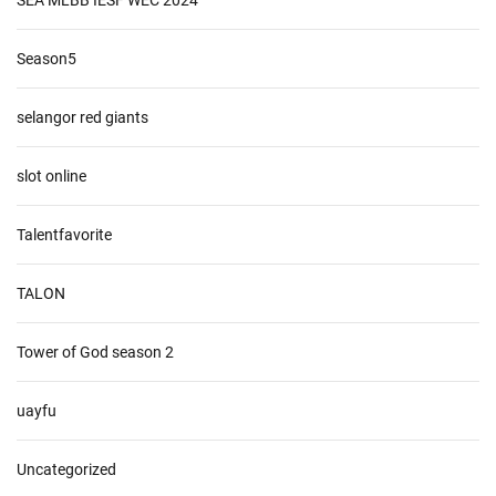
SEA MLBB IESF WEC 2024
Season5
selangor red giants
slot online
Talentfavorite
TALON
Tower of God season 2
uayfu
Uncategorized