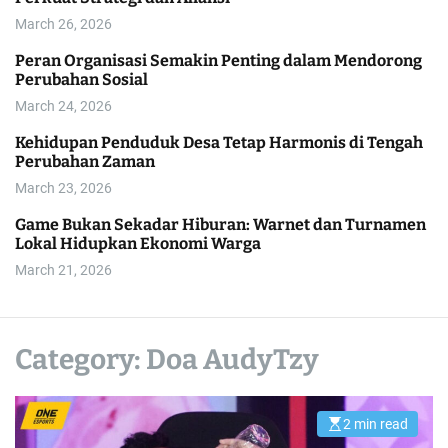
l
March 26, 2026
o
r
Peran Organisasi Semakin Penting dalam Mendorong
m
Perubahan Sosial
o
d
March 24, 2026
e
Kehidupan Penduduk Desa Tetap Harmonis di Tengah
Perubahan Zaman
March 23, 2026
Game Bukan Sekadar Hiburan: Warnet dan Turnamen
Lokal Hidupkan Ekonomi Warga
March 21, 2026
Category:
Doa AudyTzy
2 min read
E
s