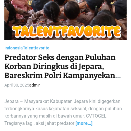
a
d
t
i
m
e
Indonesia
Talentfavorite
Predator Seks dengan Puluhan
Korban Diringkus di Jepara,
Bareskrim Polri Kampanyekan
Berani Bicara Selamatkan
April 30, 2025
admin
Sesama
Jepara – Masyarakat Kabupaten Jepara kini digegerkan
terbongkarnya kasus kejahatan seksual, dengan puluhan
korbannya yang masih di bawah umur. CVTOGEL
Tragisnya lagi, aksi jahat predator
[more…]