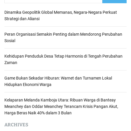
n
Dinamika Geopolitik Global Memanas, Negara-Negara Perkuat
Strategi dan Aliansi
a
v
Peran Organisasi Semakin Penting dalam Mendorong Perubahan
Sosial
i
g
Kehidupan Penduduk Desa Tetap Harmonis di Tengah Perubahan
Zaman
a
t
Game Bukan Sekadar Hiburan: Warnet dan Turnamen Lokal
Hidupkan Ekonomi Warga
i
o
Kelaparan Melanda Kamboja Utara: Ribuan Warga di Banteay
Meanchey dan Oddar Meanchey Terancam Krisis Pangan Akut,
n
Harga Beras Naik 40% dalam 3 Bulan
ARCHIVES