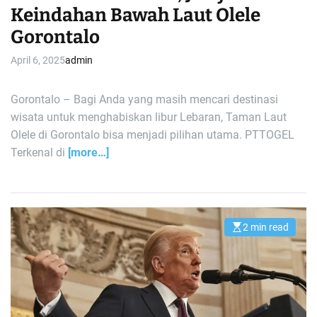
Keindahan Bawah Laut Olele
Gorontalo
April 6, 2025
admin
Gorontalo – Bagi Anda yang masih mencari destinasi
wisata untuk menghabiskan libur Lebaran, Taman Laut
Olele di Gorontalo bisa menjadi pilihan utama. PTTOGEL
Terkenal di
[more…]
2 min read
E
s
t
i
m
a
t
e
d