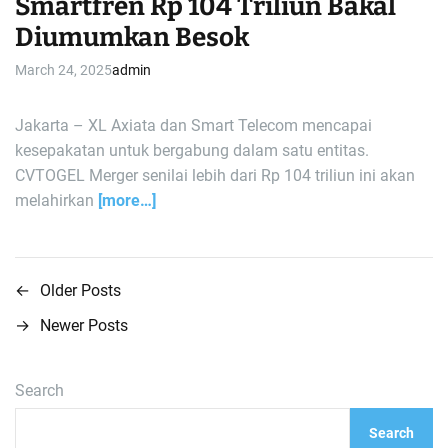
Smartfren Rp 104 Triliun Bakal
Diumumkan Besok
March 24, 2025
admin
Jakarta – XL Axiata dan Smart Telecom mencapai
kesepakatan untuk bergabung dalam satu entitas.
CVTOGEL Merger senilai lebih dari Rp 104 triliun ini akan
melahirkan
[more…]
←
Older Posts
P
→
Newer Posts
o
s
Search
t
Search
s