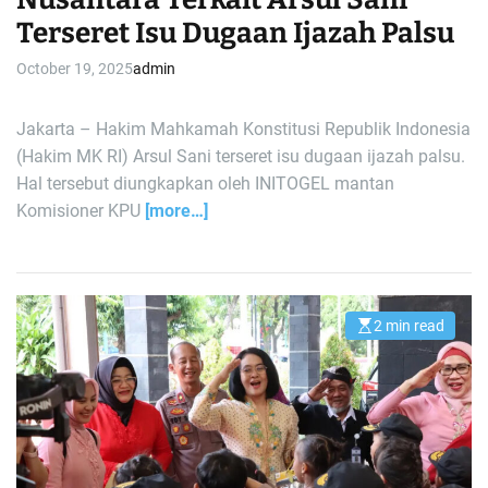
Terseret Isu Dugaan Ijazah Palsu
October 19, 2025
admin
Jakarta – Hakim Mahkamah Konstitusi Republik Indonesia
(Hakim MK RI) Arsul Sani terseret isu dugaan ijazah palsu.
Hal tersebut diungkapkan oleh INITOGEL mantan
Komisioner KPU
[more…]
2 min read
E
s
t
i
m
a
t
e
d
r
e