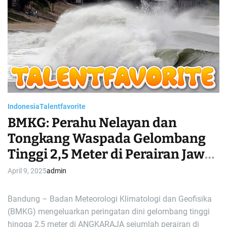
e
d
r
e
a
d
t
i
m
e
Indonesia
Talentfavorite
BMKG: Perahu Nelayan dan
Tongkang Waspada Gelombang
Tinggi 2,5 Meter di Perairan Jawa
Barat
April 9, 2025
admin
Bandung – Badan Meteorologi Klimatologi dan Geofisika
(BMKG) mengeluarkan peringatan dini gelombang tinggi
hingga 2,5 meter di ANGKARAJA sejumlah perairan di