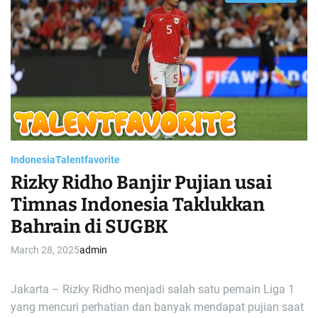
s
t
i
m
a
t
e
d
r
e
a
d
t
i
m
e
Indonesia
Talentfavorite
Rizky Ridho Banjir Pujian usai
Timnas Indonesia Taklukkan
Bahrain di SUGBK
March 28, 2025
admin
Jakarta – Rizky Ridho menjadi salah satu pemain Liga 1
yang mencuri perhatian dan banyak mendapat pujian saat