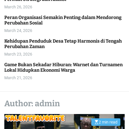
l
March 26, 2026
o
r
Peran Organisasi Semakin Penting dalam Mendorong
m
Perubahan Sosial
o
d
March 24, 2026
e
Kehidupan Penduduk Desa Tetap Harmonis di Tengah
Perubahan Zaman
March 23, 2026
Game Bukan Sekadar Hiburan: Warnet dan Turnamen
Lokal Hidupkan Ekonomi Warga
March 21, 2026
Author:
admin
2 min read
E
s