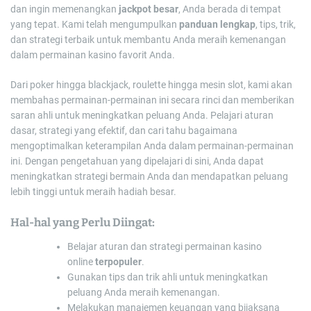
dan ingin memenangkan
jackpot besar
, Anda berada di tempat
yang tepat. Kami telah mengumpulkan
panduan lengkap
, tips, trik,
dan strategi terbaik untuk membantu Anda meraih kemenangan
dalam permainan kasino favorit Anda.
Dari poker hingga blackjack, roulette hingga mesin slot, kami akan
membahas permainan-permainan ini secara rinci dan memberikan
saran ahli untuk meningkatkan peluang Anda. Pelajari aturan
dasar, strategi yang efektif, dan cari tahu bagaimana
mengoptimalkan keterampilan Anda dalam permainan-permainan
ini. Dengan pengetahuan yang dipelajari di sini, Anda dapat
meningkatkan strategi bermain Anda dan mendapatkan peluang
lebih tinggi untuk meraih hadiah besar.
Hal-hal yang Perlu Diingat:
Belajar aturan dan strategi permainan kasino
online
terpopuler
.
Gunakan tips dan trik ahli untuk meningkatkan
peluang Anda meraih kemenangan.
Melakukan manajemen keuangan yang bijaksana