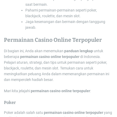
saat bermain.
Pahami permainan-permainan seperti poker,
blackjack, roulette, dan mesin slot.
Jaga kesenangan dan bermain dengan tanggung
jawab.
Permainan Casino Online Terpopuler
Di bagian ini, Anda akan menemukan
panduan lengkap
untuk
beberapa
permainan casino online terpopuler
di Indonesia.
Pelajari aturan, strategi, dan tips untuk permainan seperti poker,
blackjack, roulette, dan mesin slot. Temukan cara untuk
meningkatkan peluang Anda dalam memenangkan permainan ini
dan memperoleh hadiah besar.
Mari kita jelajahi
permainan casino online terpopuler
:
Poker
Poker adalah salah satu
permainan casino online
terpopuler
yang