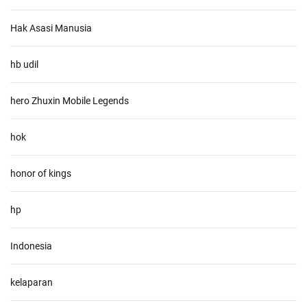
Hak Asasi Manusia
hb udil
hero Zhuxin Mobile Legends
hok
honor of kings
hp
Indonesia
kelaparan