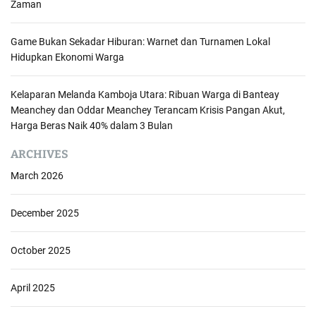
Zaman
Game Bukan Sekadar Hiburan: Warnet dan Turnamen Lokal
Hidupkan Ekonomi Warga
Kelaparan Melanda Kamboja Utara: Ribuan Warga di Banteay
Meanchey dan Oddar Meanchey Terancam Krisis Pangan Akut,
Harga Beras Naik 40% dalam 3 Bulan
ARCHIVES
March 2026
December 2025
October 2025
April 2025