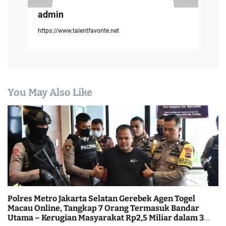
admin
https://www.talentfavorite.net
You May Also Like
Polres Metro Jakarta Selatan Gerebek Agen Togel
Macau Online, Tangkap 7 Orang Termasuk Bandar
Utama – Kerugian Masyarakat Rp2,5 Miliar dalam 3