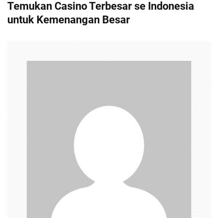
Temukan Casino Terbesar se Indonesia
t
untuk Kemenangan Besar
n
a
v
i
g
a
t
i
o
n