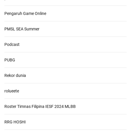
Pengaruh Game Online
PMSL SEA Summer
Podcast
PUBG
Rekor dunia
rolueete
Roster Timnas Filipina IESF 2024 MLBB
RRG HOSHI