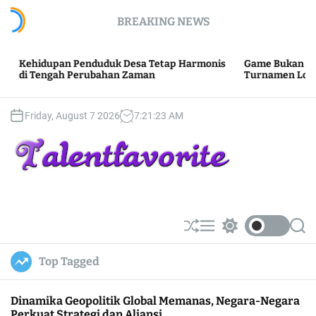
S
BREAKING NEWS
k
i
p
 Penduduk Desa Tetap Harmonis
Game Bukan Sekadar Hiburan:
t
 Perubahan Zaman
Turnamen Lokal Hidupkan Ek
o
c
o
Friday, August 7 2026
7
:
21
:
23
AM
n
t
e
n
t
S
M
S
S
h
e
w
e
u
n
i
a
Top Tagged
ff
u
t
r
l
c
c
e
h
h
Dinamika Geopolitik Global Memanas, Negara-Negara
c
Perkuat Strategi dan Aliansi
o