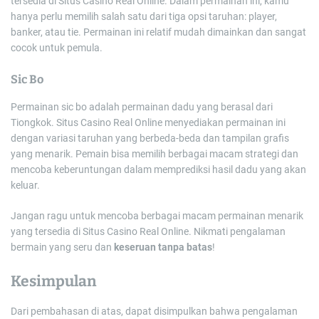
tersedia di Situs Casino Real Online. Dalam permainan ini, kamu
hanya perlu memilih salah satu dari tiga opsi taruhan: player,
banker, atau tie. Permainan ini relatif mudah dimainkan dan sangat
cocok untuk pemula.
Sic Bo
Permainan sic bo adalah permainan dadu yang berasal dari
Tiongkok. Situs Casino Real Online menyediakan permainan ini
dengan variasi taruhan yang berbeda-beda dan tampilan grafis
yang menarik. Pemain bisa memilih berbagai macam strategi dan
mencoba keberuntungan dalam memprediksi hasil dadu yang akan
keluar.
Jangan ragu untuk mencoba berbagai macam permainan menarik
yang tersedia di Situs Casino Real Online. Nikmati pengalaman
bermain yang seru dan
keseruan tanpa batas
!
Kesimpulan
Dari pembahasan di atas, dapat disimpulkan bahwa pengalaman