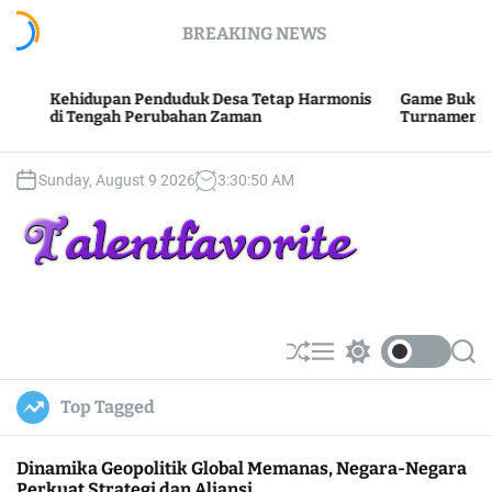
S
BREAKING NEWS
k
i
p
n Penduduk Desa Tetap Harmonis
Game Bukan Sekadar Hiburan
t
h Perubahan Zaman
Turnamen Lokal Hidupkan E
o
c
o
Sunday, August 9 2026
3
:
30
:
51
AM
n
t
e
n
t
S
M
S
S
h
e
w
e
u
n
i
a
Top Tagged
ff
u
t
r
l
c
c
e
h
h
Dinamika Geopolitik Global Memanas, Negara-Negara
c
Perkuat Strategi dan Aliansi
o