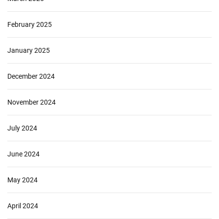
February 2025
January 2025
December 2024
November 2024
July 2024
June 2024
May 2024
April 2024