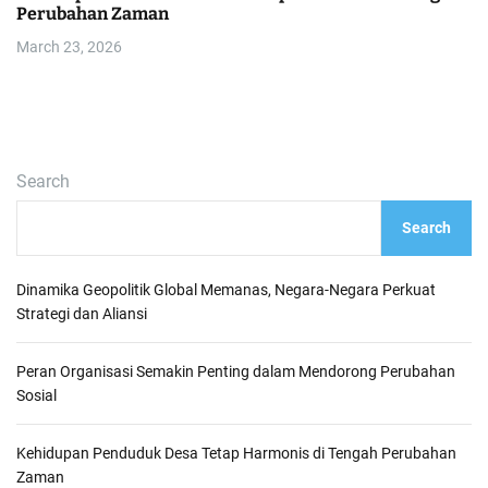
Perubahan Zaman
March 23, 2026
Search
Search
Dinamika Geopolitik Global Memanas, Negara-Negara Perkuat
Strategi dan Aliansi
Peran Organisasi Semakin Penting dalam Mendorong Perubahan
Sosial
Kehidupan Penduduk Desa Tetap Harmonis di Tengah Perubahan
Zaman