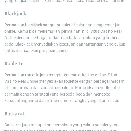
yang lengkap, dijamin kamu tidak akan bosan saat bermain di sini!
Blackjack
Permainan blackjack sangat populer di kalangan penggemar judi
online. Kamu bisa menemukan permainan ini di Situs Casino Real
Online dengan berbagai variasi dan batas taruhan yang berbeda-
beda. Blackjack menyediakan keseruan dan tantangan yang cukup
untuk memuaskan para pemainnya.
Roulette
Permainan roulette juga sangat terkenal di kasino online. Situs
Casino Real Online menyediakan roulette dengan berbagai macam
pilihan taruhan dan variasi permainan. Kamu bisa memilih untuk
bermain dengan strategi yang berbeda-beda dan mencoba
keberuntunganmu dalam memprediksi angka yang akan keluar.
Baccarat
Baccarat juga merupakan permainan yang cukup populer yang