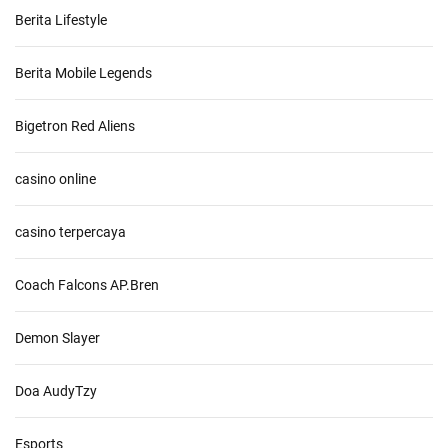
Berita Lifestyle
Berita Mobile Legends
Bigetron Red Aliens
casino online
casino terpercaya
Coach Falcons AP.Bren
Demon Slayer
Doa AudyTzy
Esports