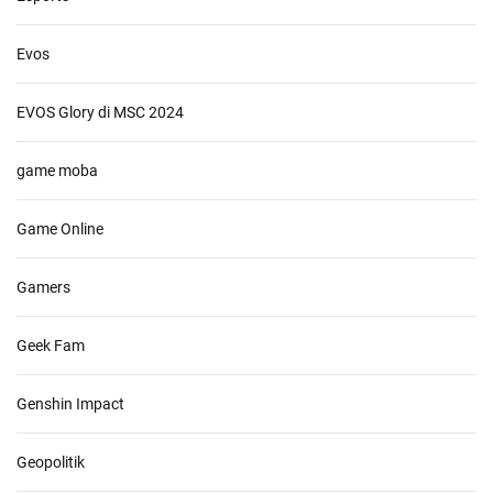
Evos
EVOS Glory di MSC 2024
game moba
Game Online
Gamers
Geek Fam
Genshin Impact
Geopolitik