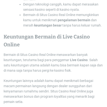
Dengan teknologi canggih, kamu dapat merasakan
sensasi kasino seperti di kasino nyata.
Bermain di Situs Casino Real Online memungkinkan
kamu untuk menikmati
pengalaman bermain
dan
meraih
keuntungan besar
tanpa harus keluar rumah.
Keuntungan Bermain di Live Casino
Online
Bermain di Situs Casino Real Online menawarkan banyak
keuntungan, terutama bagi para penggemar
Live Casino
. Salah
satu keuntungan utama adalah kamu bisa bermain kapan saja dan
di mana saja tanpa harus pergi ke kasino fisik.
Keuntungan lainnya adalah kamu dapat menikmati berbagai
macam permainan langsung dengan dealer sungguhan dari
kenyamanan rumahmu sendiri. Situs Casino Real Online juga
menawarkan bonus dan program loyalitas yang menarik bagi
pemain setia.